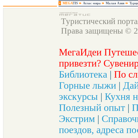
MEGA
TIS
Атлас мира
Малая Азия
Турц
Туристический порт
Права защищены © 2
МегаИдеи Путеше
привезти? Сувенир
Библиотека
|
По сл
Горные лыжи
|
Да
экскурсы
|
Кухня н
Полезный опыт
|
П
Экстрим
|
Справоч
поездов, адреса по