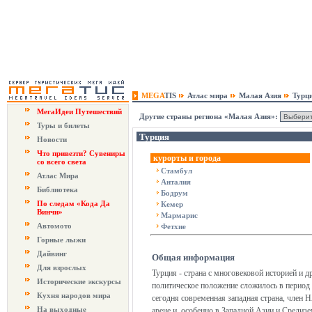
MEGA
TIS
Атлас мира
Малая Азия
Турц
МегаИдеи Путешествий
Другие страны региона «Малая Азия»:
Туры и билеты
Турция
Новости
Что привезти? Сувениры
курорты и города
со всего света
Стамбул
Атлас Мира
Анталия
Библиотека
Бодрум
По следам «Кода Да
Кемер
Винчи»
Мармарис
Автомото
Фетхие
Горные лыжи
Дайвинг
Общая информация
Для взрослых
Турция - страна с многовековой историей и 
Исторические экскурсы
политическое положение сложилось в период
Кухня народов мира
сегодня современная западная страна, член
На выходные
арене и, особенно в Западной Азии и Средиз