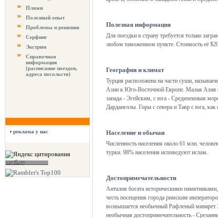
Пляжи
Полезный опыт
Полезная информация
Проблемы и решения
Для поездки в страну требуется только загра
Серфинг
любом таможенном пункте. Стоимость её $20
Экстрим
Справочная
информация
(расписание поездов,
География и климат
адреса посольств)
Турция расположена на части суши, называе
Азии к Юго-Восточной Европе. Малая Азия 
запада - Эгейским, с юга - Средиземным мо
Дарданеллы. Горы с севера и Тавр с юга, к
реклама у нас
Население и обычаи
Численность населения около 61 млн. челов
турки. 98% населения исповедуют ислам.
Достопримечательности
Анталия богата историческими памятниками,
честь посещения города римским императоро
возвышается необычный Рифленый минарет 37
необычная достопримечательность - Срезанн