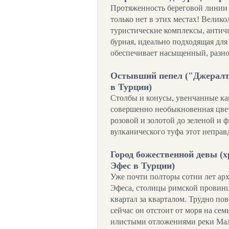
Протяженность береговой линии в
только нет в этих местах! Велик
туристические комплексы, антич
бурная, идеально подходящая для 
обеспечивает насыщенный, разн
Остывший пепел ("Джералт
в Турции)
Столбы и конусы, увенчанные к
совершенно необыкновенная цвет
розовой и золотой до зеленой и
вулканического туфа этот непра
Город божественной девы (х
Эфес в Турции)
Уже почти полторы сотни лет ар
Эфеса, столицы римской провинц
квартал за кварталом. Трудно по
сейчас он отстоит от моря на сем
илистыми отложениями реки Мал