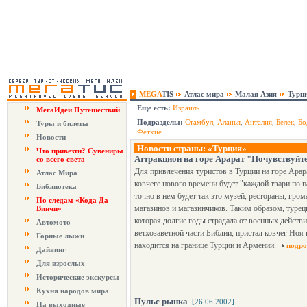
MEGA
TIS
Атлас мира
Малая Азия
Турц
Еще есть:
Израиль
МегаИдеи Путешествий
Подразделы:
Стамбул
,
Аланья
,
Анталия
,
Белек
,
Бо
Туры и билеты
Фетхие
Новости
Новости страны: «Турция»
Что привезти? Сувениры
Аттракцион на горе Арарат "Почувствуйте
со всего света
Для привлечения туристов в Турции на горе Арар
Атлас Мира
ковчеге нового времени будет "каждой твари по 
Библиотека
точно в нем будет так это музей, рестораны, гро
По следам «Кода Да
магазинов и магазинчиков. Таким образом, турецк
Винчи»
которая долгие годы страдала от военных действи
Автомото
ветхозаветной части Библии, пристал ковчег Ноя 
Горные лыжи
находится на границе Турции и Армении.
подро
Дайвинг
Для взрослых
Исторические экскурсы
Кухня народов мира
Пульс рынка
[26.06.2002]
На выходные