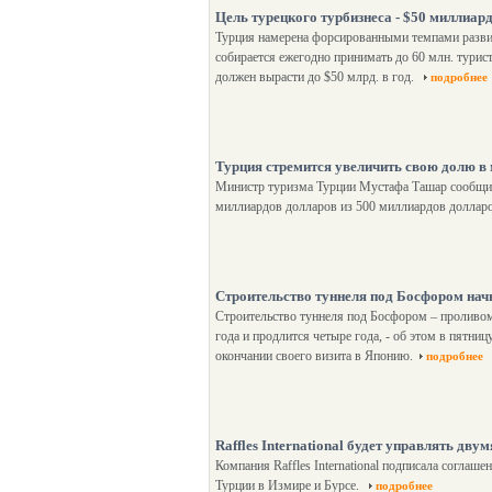
Цель турецкого турбизнеса - $50 миллиар
Турция намерена форсированными темпами развив
собирается ежегодно принимать до 60 млн. туристо
должен вырасти до $50 млрд. в год.
подробнее
Турция стремится увеличить свою долю в
Министр туризма Турции Мустафа Ташар сообщил, 
миллиардов долларов из 500 миллиардов долларо
Строительство туннеля под Босфором начн
Строительство туннеля под Босфором – проливом
года и продлится четыре года, - об этом в пятн
окончании своего визита в Японию.
подробнее
Raffles International будет управлять дву
Компания Raffles International подписала соглаш
Турции в Измире и Бурсе.
подробнее