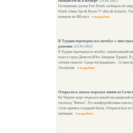
Новый отель в Кемере
[29.04.2002]
Гостиничная группа Fine Hotels сообщила об откр
Hotels Alatau Spa & Resort 5* ultra all-inclusive.
номеров на 496 мест.
подробнее
В Турции перевернулся автобус с иностра
ранения
[25.04.2002]
В Турции перевернулся автобус, перевозивший и
море в город Денизли (Юго-Западная Турция). В 
степени тяжести. Среди пострадавших - 12 иност
Австралии.
подробнее
Открылась новая морская линия из Сочи 
На Черном море открылся новый пассажирский м
теплоход "Витязь". Его комфортабельные каюты 
готов принять солидный багаж. Отправляться из С
пятницам.
подробнее