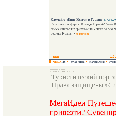
Одолейте «Кинг-Конга» в Турции
[17.04.2
Туристическая фирма "Команда Горький" более 1
самых интересных приключений - сплав по реке Ч
востоке Турции.
подробнее
назад
1
2
MEGA
TIS
Атлас мира
Малая Азия
Турц
Туристический порт
Права защищены © 2
МегаИдеи Путеше
привезти? Сувенир