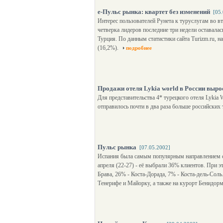
е-Пульс рынка: квартет без изменений
[05
Интерес пользователей Рунета к туруслугам во в
четверка лидеров последние три недели оставал
Турция. По данным статистики сайта Turizm.ru, н
(16,2%).
подробнее
Продажи отеля Lykia world в России выро
Для представительства 4* турецкого отеля Lykia
отправилось почти в два раза больше российских
Пульс рынка
[07.05.2002]
Испания была самым популярным направлением с
апреля (22-27) - её выбрали 36% клиентов. При э
Брава, 26% - Коста-Дорада, 7% - Коста-дель-Сол
Тенерифе и Майорку, а также на курорт Бенидор