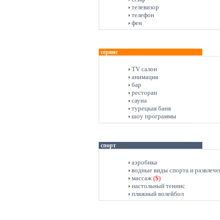
телевизор
телефон
фен
сервис
TV салон
анимация
бар
ресторан
сауна
турецкая баня
шоу программы
спорт
аэробика
водные виды спорта и развлеч
массаж
($)
настольный теннис
пляжный волейбол