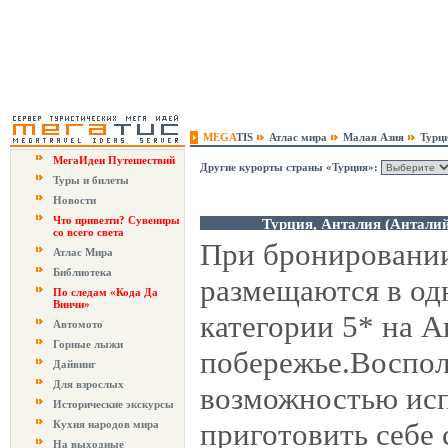
MEGA
TIS
Атлас мира
Малая Азия
Турц
МегаИдеи Путешествий
Другие курорты страны «Турция»:
Туры и билеты
Новости
Что привезти? Сувениры
Турция, Анталия (Анталий
со всего света
При бронировании
Атлас Мира
Библиотека
размещаются в од
По следам «Кода Да
Винчи»
категории 5* на 
Автомото
Горные лыжи
побережье.Воспол
Дайвинг
Для взрослых
возможностью исп
Исторические экскурсы
приготовить себе 
Кухня народов мира
На выходные