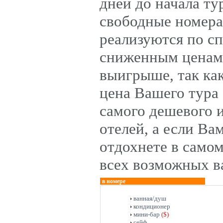
дней до начала ту
свободные номера
реализуются по с
сниженным ценам.
выигрыше, так ка
цена Вашего тура
самого дешевого 
отелей, а если Ва
отдохнете в самом
всех возможных в
в номере
ванная/душ
кондиционер
мини-бар
($)
сейф