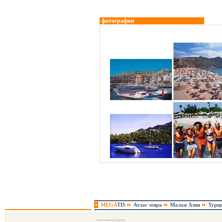
фотографии
MEGA
TIS
Атлас мира
Малая Азия
Турц