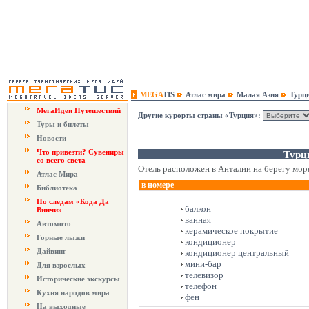
MEGA
TIS
Атлас мира
Малая Азия
Турц
МегаИдеи Путешествий
Другие курорты страны «Турция»:
Туры и билеты
Новости
Что привезти? Сувениры
Турц
со всего света
Отель расположен в Анталии на берегу моря
Атлас Мира
в номере
Библиотека
По следам «Кода Да
балкон
Винчи»
ванная
Автомото
керамическое покрытие
Горные лыжи
кондиционер
Дайвинг
кондиционер центральный
мини-бар
Для взрослых
телевизор
Исторические экскурсы
телефон
Кухня народов мира
фен
На выходные