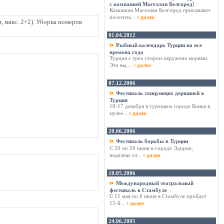
с компанией Магеллан Белгород!
Компания Магеллан Белгород приглашает
посетить...
далее
м, макс. 2+2). Уборка номеров
01.04.2012
Рыбный календарь Турции на все
времена года
Турция с трех сторон окружена морями.
Это вы,...
далее
07.12.2006
Фестиваль танцующих дервишей в
Турции
10-17 декабря в турецком городе Конья в
музее...
далее
20.06.2006
Фестиваль борьбы в Турции
С 20 по 26 июня в городе Эдирне,
недалеко от...
далее
10.05.2006
Международный театральный
фестиваль в Стамбуле
С 11 мая по 6 июня в Стамбуле пройдет
15-й...
далее
24.06.2005