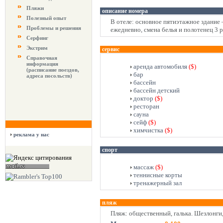
Пляжи
описание номера
Полезный опыт
В отеле: основное пятиэтажное здание – 
Проблемы и решения
ежедневно, смена белья и полотенец 3 р
Серфинг
Экстрим
сервис
Справочная
информация
аренда автомобиля
($)
(расписание поездов,
бар
адреса посольств)
бассейн
бассейн детский
доктор
($)
ресторан
сауна
сейф
($)
химчистка
($)
реклама у нас
спорт
массаж
($)
теннисные корты
тренажерный зал
пляж
Пляж: общественный, галька. Шезлонги,