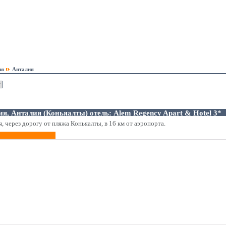
ия
Анталия
ия, Анталия (Коньяалты) отель: Alem Regency Apart & Hotel 3*
, через дорогу от пляжа Коньяалты, в 16 км от аэропорта.