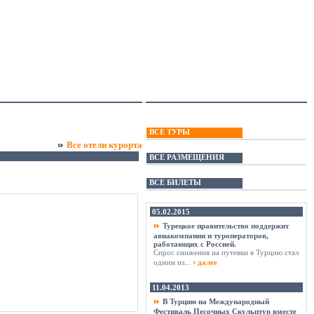
ВСЕ ТУРЫ
Все отели курорта
ВСЕ РАЗМЕЩЕНИЯ
ВСЕ БИЛЕТЫ
05.02.2015
Турецкое правительство поддержит
авиакомпании и туроператоров,
работающих с Россией.
Спрос снижения на путевки в Турцию стал
одним из...
далее
11.04.2013
В Турцию на Международный
Фестиваль Песочных Скульптур вместе