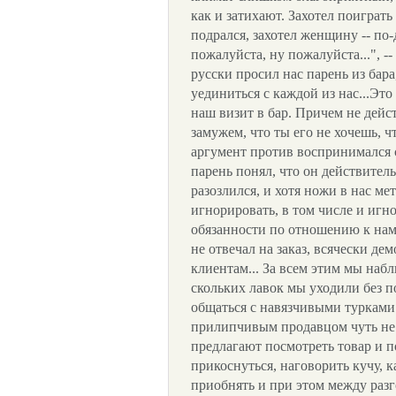
как и затихают. Захотел поиграть 
подрался, захотел женщину -- по-
пожалуйста, ну пожалуйста...", -
русски просил нас парень из бар
уединиться с каждой из нас...Эт
наш визит в бар. Причем не дейс
замужем, что ты его не хочешь, ч
аргумент против воспринимался с
парень понял, что он действител
разозлился, и хотя ножи в нас мет
игнорировать, в том числе и иг
обязанности по отношению к нам.
не отвечал на заказ, всячески д
клиентам... За всем этим мы набл
скольких лавок мы уходили без по
общаться с навязчивыми турками
прилипчивым продавцом чуть не р
предлагают посмотреть товар и п
прикоснуться, наговорить кучу, 
приобнять и при этом между раз