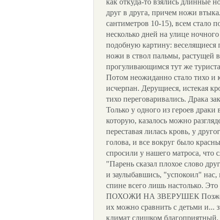
как откуда-то взялись длинные н
друг в друга, причем ножи втыка
сантиметров 10-15), всем стало п
несколько дней на улице ночног
подобную картину: веселящиеся 
ножи в ствол пальмы, растущей в
прогуливающимся тут же туристам
Потом неожиданно стало тихо и 
исчерпан. Дерущиеся, истекая кр
тихо переговаривались. Драка зак
Только у одного из героев драки 
которую, казалось можно разгляд
переставая лилась кровь, у друг
голова, и все вокруг было красны
спросили у нашего матроса, что с
"Парень сказал плохое слово дру
и заулыбавшись, "успокоил" нас, п
спине всего лишь настолько. Это
ПОХОЖИ НА ЗВЕРУШЕК Позже, на
их можно сравнить с детьми и...
климат слишком благоприятный, 