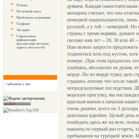
Пляжи
думаем. Каждая самостоятельная и
Полезный опыт
женщина считает, что она отлича
Проблемы и решения
немецкой национальности, лишь с
Серфинг
русский, а у той -- немецкий. Но
Экстрим
страны с тремя морями, думают и
Справочная
сколько нам лет -- 20, 30 или 40 
информация
(расписание поездов,
Нам можно запросто предложить с
адреса посольств)
уединиться хоть под кустом, хот
номере...При этом предлагать эт
улыбаясь, абсолютно не думая, чт
морде. Но по морде турку дать стр
страшно, потому что после такой
реклама у нас
непредсказуемые последствия.
морскую прогулку, мы наслаждал
красным вином и началом нашего
очень дешево, всего по 3 доллар
довольны вдвойне. Целый день на
пообедать здесь же на яхте, поз
наконец-то первый раз сгореть, т
пребывания на турецкой земле. 