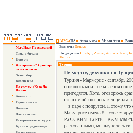
MEGA
TIS
Атлас мира
Малая Азия
Турц
Еще есть:
Израиль
МегаИдеи Путешествий
Подразделы:
Стамбул
,
Аланья
,
Анталия
,
Белек
,
Бо
Туры и билеты
Фетхие
Новости
Турция
Что привезти? Сувениры
со всего света
Не ходите, девушки по Турци
Атлас Мира
Турция - Мармарис - сентябрь 200
Библиотека
обобщить мои впечатления о пое
По следам «Кода Да
Винчи»
пригодятся. Хотя, оговорюсь сра
Автомото
степени обращено к женщинам, к
Горные лыжи
-- в паре с подругой. Потому чт
Дайвинг
Мармарисе имело бы совсем др
Для взрослых
РУССКИМ ТУРИСТКАМ Мы стали
Исторические экскурсы
раскованными, мы научились гово
Кухня народов мира
на пару недель поваляться у моря
На выходные