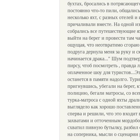
бухтах, бросались в потрясающего
постоянно что-то пили, общались
несколько яхт, с разных отелей и
причаливали вместе. На одной из 
собрались все путешествующие 
выйти на берег и провести там ча
ощущая, что неотвратимо сгораю
подруга дернула меня за руку и с
начинается драка..." Шум подтве
пирсу, чтоб посмотреть , правда 
оплаченное шоу для туристов...Эт
останется в памяти надолго. Тур
пригнувшись, убегали на берег, 
полицию, бегали матросы, со всег
турка-матроса с одной яхты драли
выглядело как хорошо поставленн
сперва и решили, что это входит
захватами и отточенным мордобое
схватил пивную бутылку, разбил 
на соперника, мысли о сценарии р