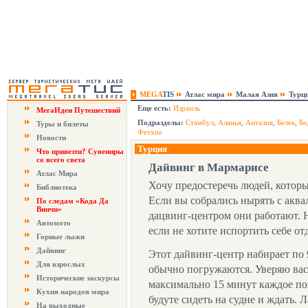
MEGA
TIS
Атлас мира
Малая Азия
Турц
Еще есть:
Израиль
МегаИдеи Путешествий
Подразделы:
Стамбул
,
Аланья
,
Анталия
,
Белек
,
Бо
Туры и билеты
Фетхие
Новости
Турция
Что привезти? Сувениры
со всего света
Дайвинг в Мармарисе
Атлас Мира
Хочу предостеречь людей, которы
Библиотека
Если вы собрались нырять с аква
По следам «Кода Да
Винчи»
дацвинг-центром они работают. Н
Автомото
если не хотите испортить себе от
Горные лыжи
Дайвинг
Этот дайвинг-центр набирает по 
Для взрослых
обычно погружаются. Уверяю вас,
Исторические экскурсы
максимально 15 минут каждое пог
Кухня народов мира
будуте сидеть на судне и ждать. 
На выходные