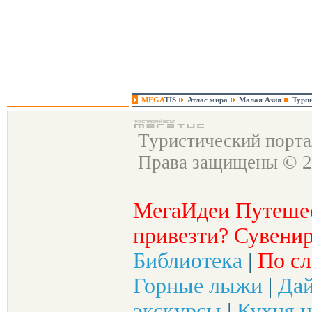
MEGA
TIS
Атлас мира
Малая Азия
Турц
Туристический порт
Права защищены © 2
МегаИдеи Путеше
привезти? Сувенир
Библиотека
|
По сл
Горные лыжи
|
Да
экскурсы
|
Кухня н